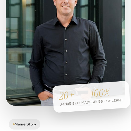
100%
20+
SELBST GELERNT
JAHRE SELFMADE
Meine Story