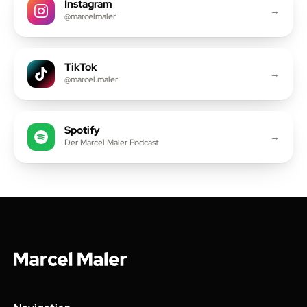
Instagram
→
@marcelmaler
TikTok
→
@marcel.maler
Spotify
→
Der Marcel Maler Podcast